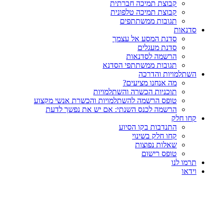
קבוצת תמיכה חברתית
קבוצת תמיכה טלפונית
תגובות ממשתתפים
סדנאות
סדנת המסע אל עצמך
סדנת מעגלים
הרשמה לסדנאות
תגובות ממשתתפי הסדנא
השתלמויות והדרכה
מה אנחנו מציעים?
תוכניות הכשרה והשתלמויות
טופס הרשמה להשתלמויות והכשרת אנשי מקצוע
הרשמה לכנס השנתי: אם יש את נפשך לדעת
קחו חלק
התנדבות בקו הסיוע
קחו חלק בשינוי
שאלות נפוצות
טופס רישום
תרמו לנו
וידאו