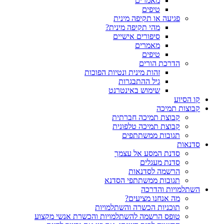
מאמרים
טיפים
פגיעה או תקיפה מינית
מהי תקיפה מינית?
סיפורים אישיים
מאמרים
טיפים
הדרכת הורים
זהות מינית ונטיות הפוכות
גיל ההתבגרות
שימוש באינטרנט
קו הסיוע
קבוצות תמיכה
קבוצת תמיכה חברתית
קבוצת תמיכה טלפונית
תגובות ממשתתפים
סדנאות
סדנת המסע אל עצמך
סדנת מעגלים
הרשמה לסדנאות
תגובות ממשתתפי הסדנא
השתלמויות והדרכה
מה אנחנו מציעים?
תוכניות הכשרה והשתלמויות
טופס הרשמה להשתלמויות והכשרת אנשי מקצוע