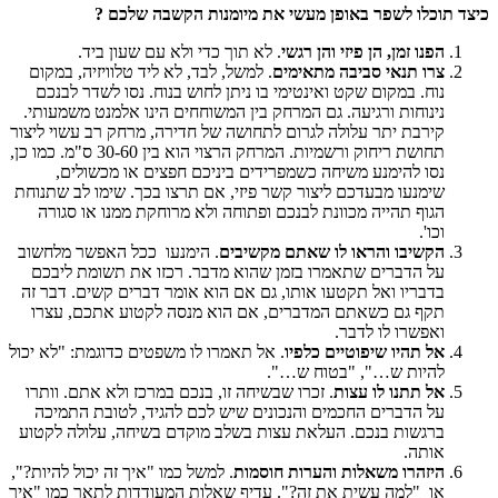
כיצד תוכלו לשפר באופן מעשי את מיומנות הקשבה שלכם
?
הפנו זמן, הן פיזי והן רגשי
. לא תוך כדי ולא עם שעון ביד.
צרו תנאי סביבה מתאימים
. למשל, לבד, לא ליד טלוויזיה, במקום
נוח. במקום שקט ואינטימי בו ניתן לחוש בנוח. נסו לשדר לבנכם
נינוחות ורגיעה. גם המרחק בין המשוחחים הינו אלמנט משמעותי.
קירבת יתר עלולה לגרום לתחושה של חדירה, מרחק רב עשוי ליצור
תחושת ריחוק ורשמיות. המרחק הרצוי הוא בין 30-60 ס"מ. כמו כן,
נסו להימנע משיחה כשמפרידים ביניכם חפצים או מכשולים,
שימנעו מבעדכם ליצור קשר פיזי, אם תרצו בכך. שימו לב שתנוחת
הגוף תהייה מכוונת לבנכם ופתוחה ולא מרוחקת ממנו או סגורה
וכו'.
הקשיבו
והראו לו שאתם מקשיבים
. הימנעו ככל האפשר מלחשוב
על הדברים שתאמרו בזמן שהוא מדבר. רכזו את תשומת ליבכם
בדבריו ואל תקטעו אותו, גם אם הוא אומר דברים קשים. דבר זה
תקף גם כשאתם המדברים, אם הוא מנסה לקטוע אתכם, עצרו
ואפשרו לו לדבר.
אל תהיו שיפוטיים כלפיו
. אל תאמרו לו משפטים כדוגמת: "לא יכול
להיות ש…", "בטוח ש…".
אל תתנו לו עצות
. זכרו שבשיחה זו, בנכם במרכז ולא אתם. וותרו
על הדברים החכמים והנכונים שיש לכם להגיד, לטובת התמיכה
ברגשות בנכם. העלאת עצות בשלב מוקדם בשיחה, עלולה לקטוע
אותה.
היזהרו משאלות והערות חוסמות
. למשל כמו "איך זה יכול להיות?",
או "למה עשית את זה?". עדיף שאלות המעודדות לתאר כמו "איך