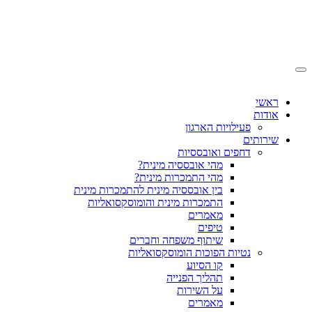
ראשי
אודות
פעילויות הארגון
שירותים
דחפים ואובססיות
מהי אובססיה מינית?
מהי התמכרות מינית?
בין אובססיה מינית להתמכרות מינית
התמכרות מינית והומוסקסואליות
מאמרים
טיפים
שיתוף משפחה וחברים
נטיות הפוכות הומוסקסואליות
קו הסיוע
תהליך הפנייה
על השירות
מאמרים