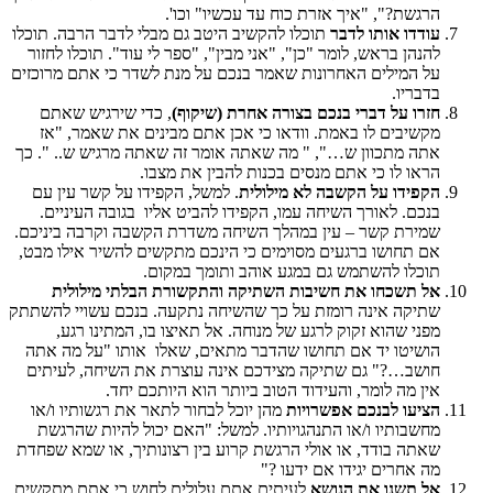
הרגשת?", "איך אזרת כוח עד עכשיו" וכו'.
עודדו אותו לדבר
תוכלו להקשיב היטב גם מבלי לדבר הרבה. תוכלו
להנהן בראש, לומר "כן", "אני מבין", "ספר לי עוד". תוכלו לחזור
על המילים האחרונות שאמר בנכם על מנת לשדר כי אתם מרוכזים
בדבריו.
חזרו על דברי בנכם בצורה אחרת (שיקוף)
, כדי שירגיש שאתם
מקשיבים לו באמת. וודאו כי אכן אתם מבינים את שאמר, "אז
אתה מתכוון ש…", " מה שאתה אומר זה שאתה מרגיש ש.. ". כך
הראו לו כי אתם מנסים בכנות להבין את מצבו.
הקפידו על הקשבה לא מילולית
. למשל, הקפידו על קשר עין עם
בנכם. לאורך השיחה עמו, הקפידו להביט אליו בגובה העיניים.
שמירת קשר – עין במהלך השיחה משדרת הקשבה וקרבה ביניכם.
אם תחושו ברגעים מסוימים כי הינכם מתקשים להשיר אילו מבט,
תוכלו להשתמש גם במגע אוהב ותומך במקום.
אל תשכחו את חשיבות השתיקה והתקשורת הבלתי מילולית
שתיקה אינה רומזת על כך שהשיחה נתקעה. בנכם עשויי להשתתק
מפני שהוא זקוק לרגע של מנוחה. אל תאיצו בו, המתינו רגע,
הושיטו יד אם תחושו שהדבר מתאים, שאלו אותו "על מה אתה
חושב…?" גם שתיקה מצידכם אינה עוצרת את השיחה, לעיתים
אין מה לומר, והעידוד הטוב ביותר הוא היותכם יחד.
הציעו לבנכם אפשרויות
מהן יוכל לבחור לתאר את רגשותיו ו/או
מחשבותיו ו/או התנהגויותיו. למשל: "האם יכול להיות שהרגשת
שאתה בודד, או אולי הרגשת קרוע בין רצונותיך, או שמא שפחדת
מה אחרים יגידו אם ידעו ?"
אל תשנו את הנושא
לעיתים אתם עלולים לחוש כי אתם מתקשים