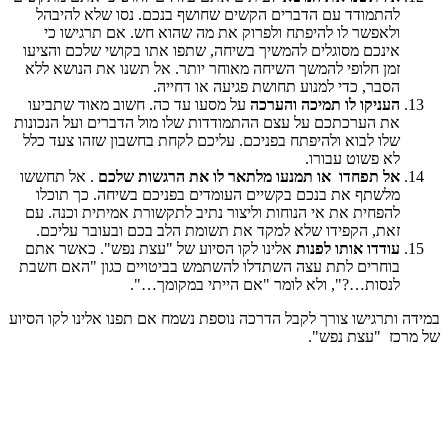
להתמודד עם הדברים הקשים שחושף בנכם. נסו שלא להיבהל
ולאפשר לו להיפתח ולפרוק את מה שהוא חש. אם תרגישו כי
אינכם מסוגלים להמשיך בשיחה, שתפו אתו בקושי שלכם והציעו
זמן חלופי להמשך השיחה מאוחר יותר. אל תשנו את הנושא ללא
הסבר, כדי למנוע תחושת פגיעה או דחייה.
העניקו לו תמיכה והערכה
על מסעו עד כה. חשוב מאוד שתביעו
את הערכתכם על עצם ההתמודדות שלו מול הדברים ועל הנכונות
שלו לבוא ולהיפתח בפניכם. עליכם לקחת בחשבון שזהו צעד כלל
לא פשוט עבורו.
אל תפחדו או תמנעו מלתאר לו את הרגשות של
כם
. אל תחששו
מלשתף את בנכם בקשיים העומדים בפניכם בשיחה. כך תוכלו
להפחית את אי הנוחות וליצור נתיב לתקשורת אמיתית וכנה. עם
זאת, הקפידו שלא למקד את תשומת הלב בכם ובעובר עליכם.
עודדו אותו לפנות
אלינו לקו הסיוע של "עצת נפש". כאשר אתם
בוחרים לתת עצה השתדלו להשתמש בביטויים כגון "האם חשבת
לנסות…?", ולא לומר "אם הייתי במקומך…".
במידה ותרגישו צורך לקבל הדרכה נוספת נשמח אם תפנו אלינו לקו הסיוע
של מרכז "עצת נפש".