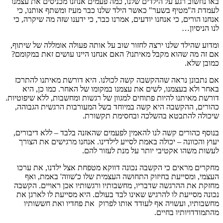
באו נחשוב רגע על הילדים שלנו, כמה פעמים אנחנו מכניסים את עצמנו
לעמדת ה"מטיף בשער" כאשר הילד שלנו כבר מעיז ומשתף אותנו, כי
אנחנו הורים, כי אנחנו יודעים, אמרנו כבר, כי ידענו שזה מה שיקרה, כי
לנו הניסיון…
ומדוע שהילד שלנו ירצה לחזור שוב על אותה פעולה אומללה של שיתוף,
אם זה מה שהוא מקבל מאיתנו? האם אנחנו היינו עושים זאת במקומם?
כמובן שלא.
אם נתבונן נראה שההקשבה קשה לכולנו. היא דורשת מאיתנו להתרכז
באחר ולא בעצמנו, לשים את עצמנו במקומו של האחר. כמו כן, היא
דורשת מאיתנו להיות פתוחים למגוון של רגשות ומחשבות, ללא שיפוטיות.
כהורים, ההקשבה היא קשה במיוחד בשל המעורבות הרגשית הגבוהה,
שיכולה להתבטא בהשלכה ובחסימת תקשורת.
בנוסף כהורים קשה לנו להאמין לפעמים שהאזנה בלבד – ללא דיבורים,
יעוץ והכוונה – יכולה באמת לסייע לילדינו. אנחנו מרגישים את הצורך
לעשות משהו אקטיבי יותר על מנת לעזור להם.
מחקרים מראים כי הקשבה נכונה דווקא מטפחת אצל ילדנו, את ערכו
העצמי, ומסייעת בחיזוק התחושה העצמית שלו כ'שווה' באמת, ואף
מחזקת את ההרגשה שדבריו, מחשבותיו ורגשותיו אכן ראויים. הקשבה
נכונה מסייעת לו להרגיש שאינו לבד בעולם. היא מסייעת לו לארגן את
מחשבותיו, ועשויה אף לעודד אותו לפרוק את פחדיו ואת חששותיו
מהתמודדויותיו בחיים.