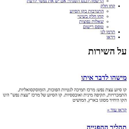
הרשמה לכנס השנתי: אם יש את נפשך לדעת
קחו חלק
התנדבות בקו הסיוע
קחו חלק בשינוי
שאלות נפוצות
טופס רישום
תרמו לנו
וידאו
על השירות
מישהו לדבר איתו
קו סיוע עצת נפש: מרכז תמיכה לנטיות הפוכות, הומוסקסואליות,
התמכרויות, תקיפה מינית ואובססיות. קו הסיוע של מרכז "עצת נפש" הינו
הקו היחיד מסוגו בארץ, המושיט
קראו עוד »
תהליך ההפנייה