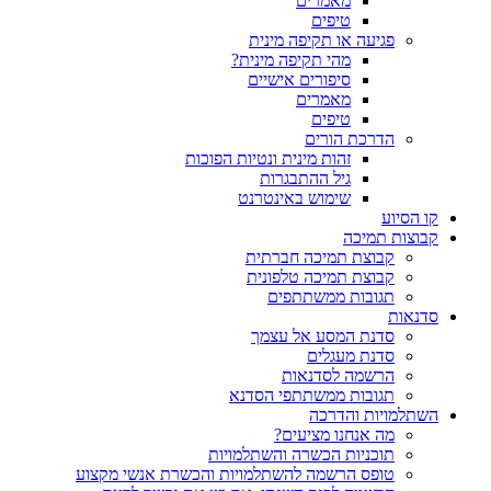
מאמרים
טיפים
פגיעה או תקיפה מינית
מהי תקיפה מינית?
סיפורים אישיים
מאמרים
טיפים
הדרכת הורים
זהות מינית ונטיות הפוכות
גיל ההתבגרות
שימוש באינטרנט
קו הסיוע
קבוצות תמיכה
קבוצת תמיכה חברתית
קבוצת תמיכה טלפונית
תגובות ממשתתפים
סדנאות
סדנת המסע אל עצמך
סדנת מעגלים
הרשמה לסדנאות
תגובות ממשתתפי הסדנא
השתלמויות והדרכה
מה אנחנו מציעים?
תוכניות הכשרה והשתלמויות
טופס הרשמה להשתלמויות והכשרת אנשי מקצוע