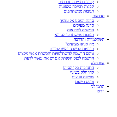
קבוצת תמיכה חברתית
קבוצת תמיכה טלפונית
תגובות ממשתתפים
סדנאות
סדנת המסע אל עצמך
סדנת מעגלים
הרשמה לסדנאות
תגובות ממשתתפי הסדנא
השתלמויות והדרכה
מה אנחנו מציעים?
תוכניות הכשרה והשתלמויות
טופס הרשמה להשתלמויות והכשרת אנשי מקצוע
הרשמה לכנס השנתי: אם יש את נפשך לדעת
קחו חלק
התנדבות בקו הסיוע
קחו חלק בשינוי
שאלות נפוצות
טופס רישום
תרמו לנו
וידאו