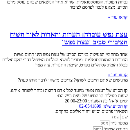
נטיות הפוכות הומוסקסואליות, שהוא אחד הנושאים שבהם עוסק מרכז
הסיוע, מצאנו לנכון לפרסם לציבור
קראו עוד »
עצת נפש עובדה: הערות והארות לאור השיח
הציבורי סביב ´עצת נפש´
אחד מתחומי הפעילות במרכז הסיוע של עצת נפש הינו תחום נטיות
הפוכות ההומוסקסואליות. מסביב לנושא הצלחת הטיפול בהומוסקסואליות
בכלל והומוסקסואלים בפרט, קיימת התנגדות עזה מצד
קראו עוד »
מרגישים שאתם חייבים לשתף? צריכים מישהו לדבר איתו כעת?
קו הסיוע של “עצת נפש” מיועד לכל אדם הרוצה ובוחר לשוחח איתנו.
שעות פעילות קו הסיוע של עצת נפש הם:
ימים א’-ה’ בין השעות: 20:00-23:00
קו הסיוע שלנו: 02-6541899
השאירו פרטים וסייע יחזור אליכם בהקדם:
שם
מספר נייד
כתובת אימייל