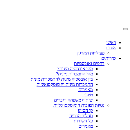
ראשי
אודות
פעילויות הארגון
שירותים
דחפים ואובססיות
מהי אובססיה מינית?
מהי התמכרות מינית?
בין אובססיה מינית להתמכרות מינית
התמכרות מינית והומוסקסואליות
מאמרים
טיפים
שיתוף משפחה וחברים
נטיות הפוכות הומוסקסואליות
קו הסיוע
תהליך הפנייה
על השירות
מאמרים