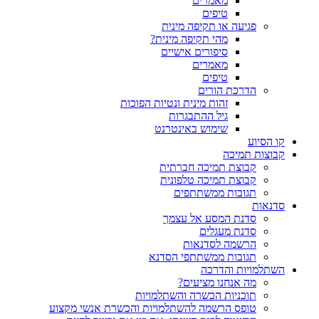
מאמרים
טיפים
פגיעה או תקיפה מינית
מהי תקיפה מינית?
סיפורים אישיים
מאמרים
טיפים
הדרכת הורים
זהות מינית ונטיות הפוכות
גיל ההתבגרות
שימוש באינטרנט
קו הסיוע
קבוצות תמיכה
קבוצת תמיכה חברתית
קבוצת תמיכה טלפונית
תגובות ממשתתפים
סדנאות
סדנת המסע אל עצמך
סדנת מעגלים
הרשמה לסדנאות
תגובות ממשתתפי הסדנא
השתלמויות והדרכה
מה אנחנו מציעים?
תוכניות הכשרה והשתלמויות
טופס הרשמה להשתלמויות והכשרת אנשי מקצוע