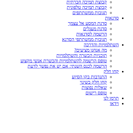
קבוצת תמיכה חברתית
קבוצת תמיכה טלפונית
תגובות ממשתתפים
סדנאות
סדנת המסע אל עצמך
סדנת מעגלים
הרשמה לסדנאות
תגובות ממשתתפי הסדנא
השתלמויות והדרכה
מה אנחנו מציעים?
תוכניות הכשרה והשתלמויות
טופס הרשמה להשתלמויות והכשרת אנשי מקצוע
הרשמה לכנס השנתי: אם יש את נפשך לדעת
קחו חלק
התנדבות בקו הסיוע
קחו חלק בשינוי
שאלות נפוצות
טופס רישום
תרמו לנו
וידאו