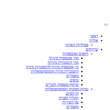
ראשי
אודות
פעילויות הארגון
שירותים
דחפים ואובססיות
מהי אובססיה מינית?
מהי התמכרות מינית?
בין אובססיה מינית להתמכרות מינית
התמכרות מינית והומוסקסואליות
מאמרים
טיפים
שיתוף משפחה וחברים
נטיות הפוכות הומוסקסואליות
קו הסיוע
תהליך הפנייה
על השירות
מאמרים