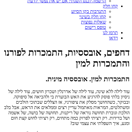
הרשמה לכנס השנתי: אם יש את נפשך לדעת
קחו חלק
התנדבות בקו הסיוע
קחו חלק בשינוי
שאלות נפוצות
טופס רישום
תרמו לנו
וידאו
דחפים, אובססיות, התמכרות לפורנו
והתמכרות למין
התמכרות למין. אובססיה מינית.
עוד לילה ללא שינה, עוד לילה של אדרנלין ושכרון חושים, עוד לילה של
ניסיון בלתי פוסק להרגיע את האש הבוערת בי ולהביאה אל סיפוקה.
ובבוקר, כשהחושך מסלק את ציפורניו, אז הצללים שבתוכי הולכים
ומשתלטים, המראות מאתמול עדיין רצים וממלאים את הראש, אבל בלב
הולכת וגוברת תחושה נוראה של ריקנות, תחושה של בושה, של אשמה
ושל בדידות. רק רציתי לפרוק כמה מתחים, רק רציתי לחוש קצת חום
ומגע, איך השפלתי את עצמי שוב?