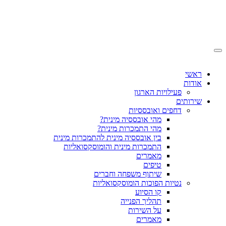
ראשי
אודות
פעילויות הארגון
שירותים
דחפים ואובססיות
מהי אובססיה מינית?
מהי התמכרות מינית?
בין אובססיה מינית להתמכרות מינית
התמכרות מינית והומוסקסואליות
מאמרים
טיפים
שיתוף משפחה וחברים
נטיות הפוכות הומוסקסואליות
קו הסיוע
תהליך הפנייה
על השירות
מאמרים