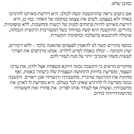
כמובן שלא.
אם נתבונן נראה שההקשבה קשה לכולנו. היא דורשת מאיתנו להתרכז
באחר ולא בעצמנו, לשים את עצמנו במקומו של האחר. כמו כן, היא
דורשת מאיתנו להיות פתוחים למגוון של רגשות ומחשבות, ללא שיפוטיות.
כהורים, ההקשבה היא קשה במיוחד בשל המעורבות הרגשית הגבוהה,
שיכולה להתבטא בהשלכה ובחסימת תקשורת.
בנוסף כהורים קשה לנו להאמין לפעמים שהאזנה בלבד – ללא דיבורים,
יעוץ והכוונה – יכולה באמת לסייע לילדינו. אנחנו מרגישים את הצורך
לעשות משהו אקטיבי יותר על מנת לעזור להם.
מחקרים מראים כי הקשבה נכונה דווקא מטפחת אצל ילדנו, את ערכו
העצמי, ומסייעת בחיזוק התחושה העצמית שלו כ'שווה' באמת, ואף
מחזקת את ההרגשה שדבריו, מחשבותיו ורגשותיו אכן ראויים. הקשבה
נכונה מסייעת לו להרגיש שאינו לבד בעולם. היא מסייעת לו לארגן את
מחשבותיו, ועשויה אף לעודד אותו לפרוק את פחדיו ואת חששותיו
מהתמודדויותיו בחיים.