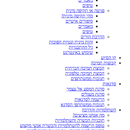
מאמרים
טיפים
פגיעה או תקיפה מינית
מהי תקיפה מינית?
סיפורים אישיים
מאמרים
טיפים
הדרכת הורים
זהות מינית ונטיות הפוכות
גיל ההתבגרות
שימוש באינטרנט
קו הסיוע
קבוצות תמיכה
קבוצת תמיכה חברתית
קבוצת תמיכה טלפונית
תגובות ממשתתפים
סדנאות
סדנת המסע אל עצמך
סדנת מעגלים
הרשמה לסדנאות
תגובות ממשתתפי הסדנא
השתלמויות והדרכה
מה אנחנו מציעים?
תוכניות הכשרה והשתלמויות
טופס הרשמה להשתלמויות והכשרת אנשי מקצוע