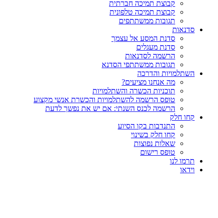
קבוצת תמיכה חברתית
קבוצת תמיכה טלפונית
תגובות ממשתתפים
סדנאות
סדנת המסע אל עצמך
סדנת מעגלים
הרשמה לסדנאות
תגובות ממשתתפי הסדנא
השתלמויות והדרכה
מה אנחנו מציעים?
תוכניות הכשרה והשתלמויות
טופס הרשמה להשתלמויות והכשרת אנשי מקצוע
הרשמה לכנס השנתי: אם יש את נפשך לדעת
קחו חלק
התנדבות בקו הסיוע
קחו חלק בשינוי
שאלות נפוצות
טופס רישום
תרמו לנו
וידאו