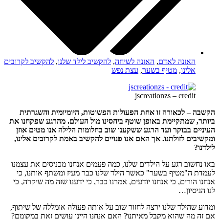
האזנה לאדם
,
האזנה לשיחה
,
להקשיב לילד שלנו
,
להקשיב לקרובים
אלינו
,
מטיף בשער
,
עצת נפש
jscreationzs – credit
הקשבה – לכאורה זו אחת הפעולות הפשוטות, היומיומית והשגרתית
ביותר, שמתקיימת באופן שוטף ביחסינו מול העולם. מהרגע שפקחנו את
העיניים בבוקר ועד הרגע ששקענו שוב בחלומות הלילה אנו מטים אוזן
ומקשיבים לזולתנו. אך האם אנו פנויים להקשיב באמת לקרובים אלינו,
לילדנו?
באו נחשוב רגע על הילדים שלנו, כמה פעמים אנחנו מכניסים את עצמנו
לעמדת ה"מטיף בשער" כאשר הילד שלנו כבר מעיז ומשתף אותנו, כי
אנחנו הורים, כי אנחנו יודעים, אמרנו כבר, כי ידענו שזה מה שיקרה, כי
לנו הניסיון…
ומדוע שהילד שלנו ירצה לחזור שוב על אותה פעולה אומללה של שיתוף,
אם זה מה שהוא מקבל מאיתנו? האם אנחנו היינו עושים זאת במקומם?