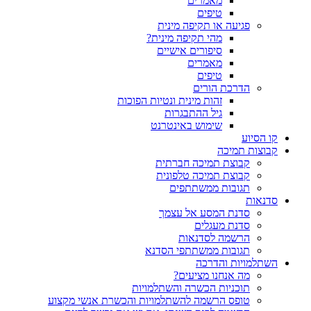
מאמרים
טיפים
פגיעה או תקיפה מינית
מהי תקיפה מינית?
סיפורים אישיים
מאמרים
טיפים
הדרכת הורים
זהות מינית ונטיות הפוכות
גיל ההתבגרות
שימוש באינטרנט
קו הסיוע
קבוצות תמיכה
קבוצת תמיכה חברתית
קבוצת תמיכה טלפונית
תגובות ממשתתפים
סדנאות
סדנת המסע אל עצמך
סדנת מעגלים
הרשמה לסדנאות
תגובות ממשתתפי הסדנא
השתלמויות והדרכה
מה אנחנו מציעים?
תוכניות הכשרה והשתלמויות
טופס הרשמה להשתלמויות והכשרת אנשי מקצוע