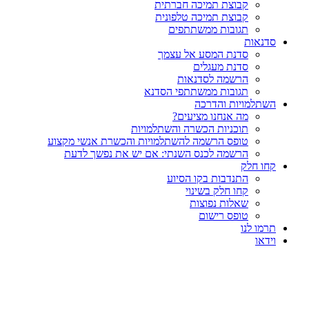
קבוצת תמיכה חברתית
קבוצת תמיכה טלפונית
תגובות ממשתתפים
סדנאות
סדנת המסע אל עצמך
סדנת מעגלים
הרשמה לסדנאות
תגובות ממשתתפי הסדנא
השתלמויות והדרכה
מה אנחנו מציעים?
תוכניות הכשרה והשתלמויות
טופס הרשמה להשתלמויות והכשרת אנשי מקצוע
הרשמה לכנס השנתי: אם יש את נפשך לדעת
קחו חלק
התנדבות בקו הסיוע
קחו חלק בשינוי
שאלות נפוצות
טופס רישום
תרמו לנו
וידאו