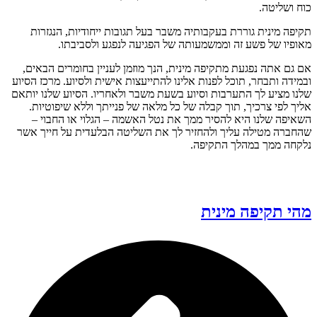
כוח ושליטה.
תקיפה מינית גוררת בעקבותיה משבר בעל תגובות ייחודיות, הנגזרות
מאופיו של פשע זה וממשמעותה של הפגיעה לנפגע ולסביבתו.
אם גם אתה נפגעת מתקיפה מינית, הנך מוזמן לעניין בחומרים הבאים,
ובמידה ותבחר, תוכל לפנות אלינו להתייעצות אישית ולסיוע. מרכז הסיוע
שלנו מציע לך התערבות וסיוע בשעת משבר ולאחריו. הסיוע שלנו יותאם
אליך לפי צרכיך, תוך קבלה של כל מלאה של פנייתך וללא שיפוטיות.
השאיפה שלנו היא להסיר ממך את נטל האשמה – הגלוי או החבוי –
שהחברה מטילה עליך ולהחזיר לך את השליטה הבלעדית על חייך אשר
נלקחה ממך במהלך התקיפה.
מהי תקיפה מינית