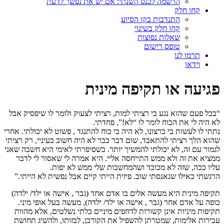
הרשמה לכנס השנתי: אם יש את נפשך לדעת
קחו חלק
התנדבות בקו הסיוע
קחו חלק בשינוי
שאלות נפוצות
טופס רישום
תרמו לנו
וידאו
פגיעה או תקיפה מינית
“בכל פעם שהוא נגע בי רציתי למות, רציתי לצעוק ולומר לו שיפסיק אבל
לא היה לי את הכוח לומר לו “לא!”, פחדתי.
נתתי לו לעשות בי כרצונו, לא היה בי כוח להתנגד , פשוט לא יכולתי. אחרי
שהוא הלך רציתי להתאבד, שום דבר כבר לא היה חשוב בעיניי, רק רציתי
לגמור עם זה, לא יכולתי להמשיך יותר. כשסיפרתי לאימי היא חשבה שאני
ממציא את זה ולא ממש התייחסה אליי. היא אמרה לי שאסור לי לדבר
עליו ככה, שזה לא מכובד ושהמחשבות שלי ממש לא יפות.
הרגשתי כאילו שנאנסתי שוב. פיזית הייתי קיים אבל נפשית לא הייתי.”
תקיפה מינית היא מעשה אלים בו אדם אחד (גבר , אישה או ילד/ ילדה)
כופה על אדם אחר (גבר , אישה או ילד/ ילדה), מעשה בעל אופי מיני.
תקיפות מיניות אינן קשורות לדחפים מיניים בלתי נשלטים, אלא מהוות
עבירות אלימות, שמטרתן להשפיל את הקורבן, לבזותו, ולהשיג תחושת