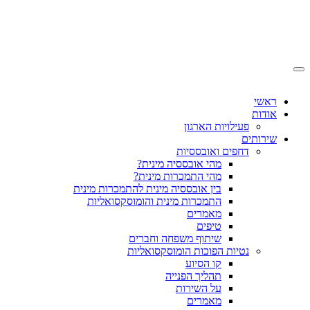
ראשי
אודות
פעילויות הארגון
שירותים
דחפים ואובססיות
מהי אובססיה מינית?
מהי התמכרות מינית?
בין אובססיה מינית להתמכרות מינית
התמכרות מינית והומוסקסואליות
מאמרים
טיפים
שיתוף משפחה וחברים
נטיות הפוכות הומוסקסואליות
קו הסיוע
תהליך הפנייה
על השירות
מאמרים